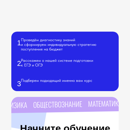
Проведём диагностику знаний
1
и сформируем индивидуальную стратегию
поступления на бюджет
Расскажем о нашей системе подготовки
2
к ЕГЭ и ОГЭ
Подберем подходящий именно вам курс
3
Начните обучение