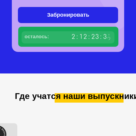
Забронировать
0
2
:
1
2
:
2
3
:
3
осталось:
1
Где учатся наши выпускник