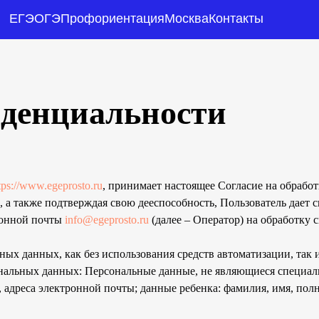
ЕГЭ
OГЭ
Профориентация
Москва
Контакты
Html code will be here
денциальности
tps://www.egeprosto.ru
, принимает настоящее Согласие на обработ
, а также подтверждая свою дееспособность, Пользователь дает с
ронной почты
info@egeprosto.ru
(далее – Оператор) на обработку
ных данных, как без использования средств автоматизации, так 
ональных данных: Персональные данные, не являющиеся специал
 адреса электронной почты; данные ребенка: фамилия, имя, пол