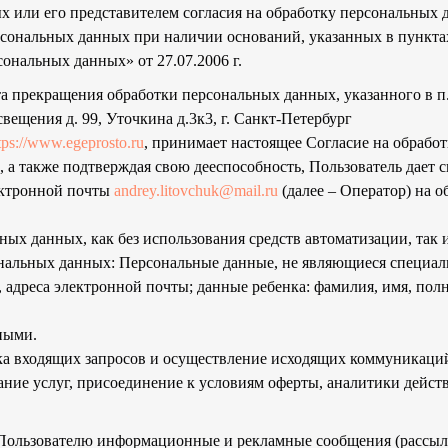
х или его представителем согласия на обработку персональных
ональных данных при наличии оснований, указанных в пунктах 2 
ональных данных» от 27.07.2006 г.
а прекращения обработки персональных данных, указанного в п.
свещения д. 99, Уточкина д.3к3, г. Санкт-Петербург
tps://www.egeprosto.ru
, принимает настоящее Согласие на обработ
, а также подтверждая свою дееспособность, Пользователь дает с
ектронной почты
andrey.litovchuk@mail.ru
(далее – Оператор) на 
ных данных, как без использования средств автоматизации, так 
ональных данных: Персональные данные, не являющиеся специал
 адреса электронной почты; данные ребенка: фамилия, имя, пол
ными.
ка входящих запросов и осуществление исходящих коммуникаций
ание услуг, присоединение к условиям оферты, аналитики действ
Пользователю информационные и рекламные сообщения (рассылки