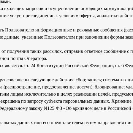
ными.
ка входящих запросов и осуществление исходящих коммуникаций
ание услуг, присоединение к условиям оферты, аналитики действ
ть Пользователю информационные и рекламные сообщения (рассы
е данные, указанные Пользователем при заполнении формы заяв
 от получения таких рассылок, отправив ответное сообщение с 
нной почты Оператора.
 является: ст. 24 Конституции Российской Федерации; ст. 6 Ф
ут совершены следующие действия: сбор; запись; систематизация
ча (распространение, предоставление, доступ); блокирование; уд
тьим лицам исключительно в целях реализации целей, предусм
екращена по запросу субъекта персональных данных. Хранение
 Федеральному закону N125-ФЗ «Об архивном деле в Российско
нальных данных или его представителем путем направления пис